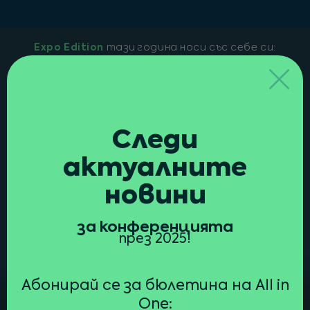
Expo Edition
тази година носи със себе си:
Следи
10 лектори
и техните теми
Очаквани
1500 посетители
актуалните
новини
за конференцията
през 2025!
Една сцена
с темите, които
Срещи с
водещи IT
те вълнуват
компании
в България
Абонирай се за бюлетина на All in
One: